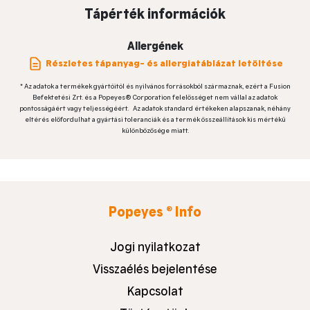
Tápérték információk
Allergének
Részletes tápanyag- és allergiatáblázat letöltése
* Az adatok a termékek gyártóitól és nyilvános forrásokból származnak, ezért a Fusion
Befektetési Zrt. és a Popeyes® Corporation felelősséget nem vállal az adatok
pontosságáért vagy teljességéért. Az adatok standard értékeken alapszanak, néhány
eltérés előfordulhat a gyártási toleranciák és a termék összeállítások kis mértékű
különbözősége miatt.
®
Popeyes
Info
Jogi nyilatkozat
Visszaélés bejelentése
Kapcsolat